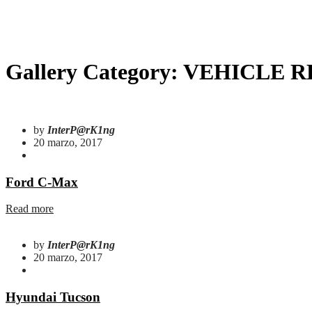
Gallery Category:
VEHICLE R
by
InterP@rK1ng
20 marzo, 2017
Ford C-Max
Read more
by
InterP@rK1ng
20 marzo, 2017
Hyundai Tucson